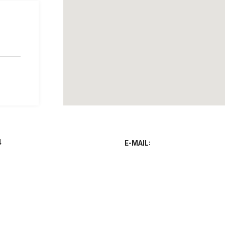
0-28-24
E-MAIL: