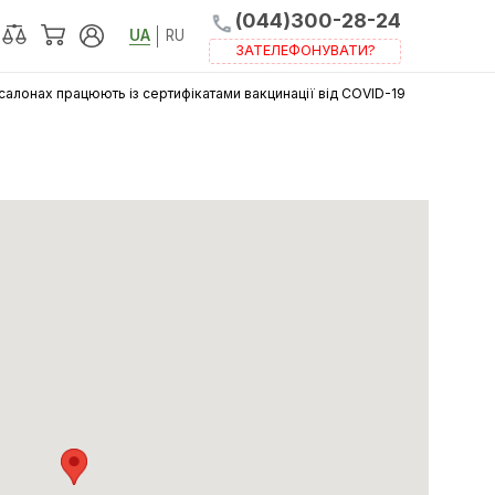
(044)300-
UA
RU
ЗАТЕЛЕФОНУВ
100% Співробітників у салонах працюють із сертифіка