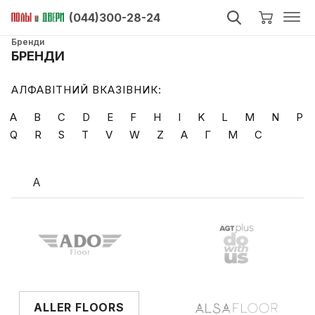
(044)300-28-24
Бренди
БРЕНДИ
АЛФАВІТНИЙ ВКАЗІВНИК:
A
B
C
D
E
F
H
I
K
L
M
N
P
Q
R
S
T
V
W
Z
А
Г
М
С
A
ALLER FLOORS